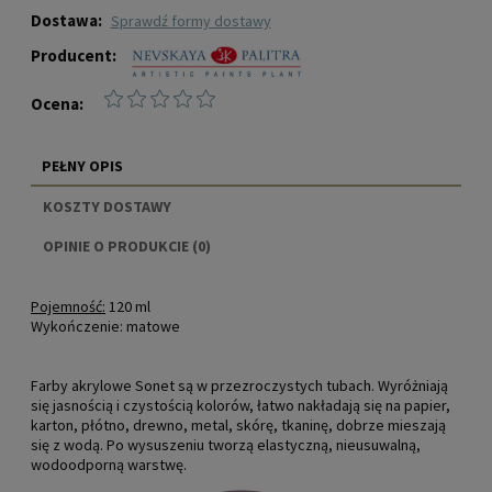
Dostawa:
sprawdź formy dostawy
Producent:
Ocena:
PEŁNY OPIS
KOSZTY DOSTAWY
CENA NIE ZAWIERA EWENTUALNYCH KOSZTÓW
OPINIE O PRODUKCIE (0)
PŁATNOŚCI
Pojemność:
120 ml
Wykończenie:
matowe
Farby akrylowe Sonet są w przezroczystych tubach. Wyróżniają
się jasnością i czystością kolorów, łatwo nakładają się na papier,
karton, płótno, drewno, metal, skórę, tkaninę, dobrze mieszają
się z wodą. Po wysuszeniu tworzą elastyczną, nieusuwalną,
wodoodporną warstwę.