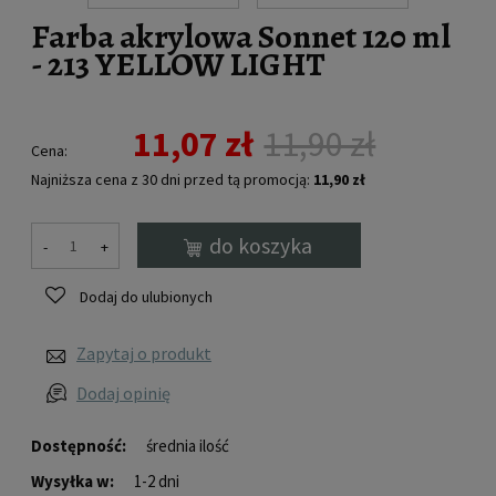
Farba akrylowa Sonnet 120 ml
- 213 YELLOW LIGHT
11,07 zł
11,90 zł
Cena:
Najniższa cena z 30 dni przed tą promocją:
11,90 zł
Jeżeli produkt j
dni, wyświetlana
do koszyka
-
+
momentu, kiedy 
sprzedaży.
Dodaj do ulubionych
Zapytaj o produkt
Dodaj opinię
Dostępność:
średnia ilość
Wysyłka w:
1-2 dni