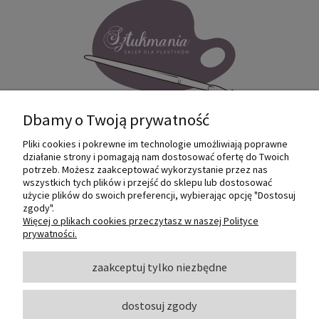
Dbamy o Twoją prywatność
Pliki cookies i pokrewne im technologie umożliwiają poprawne
Internetowy sklep dla plastyków
działanie strony i pomagają nam dostosować ofertę do Twoich
SZTUKMANIA. Profesjonalne artykuły dla
potrzeb. Możesz zaakceptować wykorzystanie przez nas
małych i dużych artystów.
wszystkich tych plików i przejść do sklepu lub dostosować
użycie plików do swoich preferencji, wybierając opcję "Dostosuj
zgody".
© 2022 Sztukmania
Więcej o plikach cookies przeczytasz w naszej Polityce
prywatności.
O NAS
zaakceptuj tylko niezbędne
dostosuj zgody
INFORMACJE I POMOC