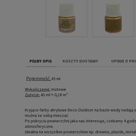
PEŁNY OPIS
KOSZTY DOSTAWY
OPINIE O PR
CENA NIE ZAW
Pojemność:
KOSZTÓW PŁAT
45 ml
Wykończenie:
matowe
Zużycie:
45 ml ≈ 0,18 m²
Kryjące farby akrylowe Deco Outdoor na bazie wody nadają s
można ze sobą mieszać.
Po pokryciu powierzchni jaka nas interesuje, czekamy 4 god
atmosferyczne.
Idealna na wszystkie powierzchnie np. drewno, plastik, meta