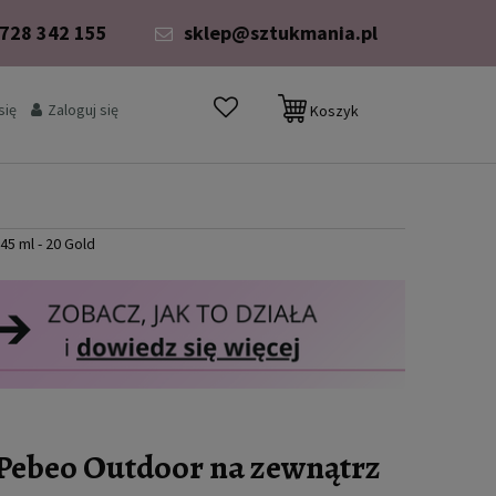
 728 342 155
sklep@sztukmania.pl
się
Zaloguj się
Koszyk
5 ml - 20 Gold
Pebeo Outdoor na zewnątrz