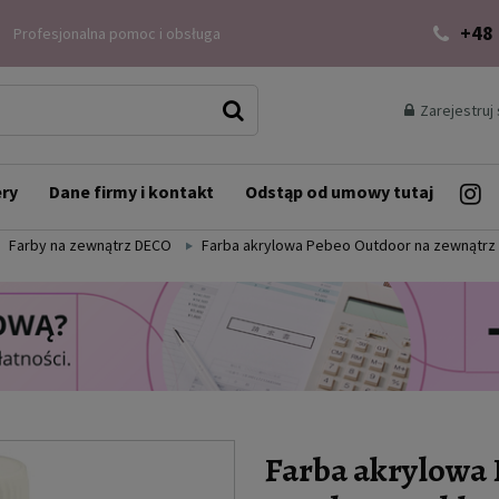
+48
Profesjonalna pomoc i obsługa
Zarejestruj 
ery
Dane firmy i kontakt
Odstąp od umowy tutaj
Farby na zewnątrz DECO
Farba akrylowa Pebeo Outdoor na zewnątrz 4
Farba akrylowa 