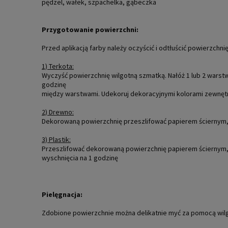
pędzel, wałek, szpachelka, gąbeczka
Przygotowanie powierzchni:
Przed aplikacją farby należy oczyścić i odtłuścić powierzchnię
1) Terkota:
Wyczyść powierzchnię wilgotną szmatką. Nałóż 1 lub 2 warst
godzinę
między warstwami. Udekoruj dekoracyjnymi kolorami zewnęt
2) Drewno:
Dekorowaną powierzchnię przeszlifować papierem ściernym, 
3) Plastik:
Przeszlifować dekorowaną powierzchnię papierem ściernym,
wyschnięcia na 1 godzinę
Pielęgnacja:
Zdobione powierzchnie można delikatnie myć za pomocą wil