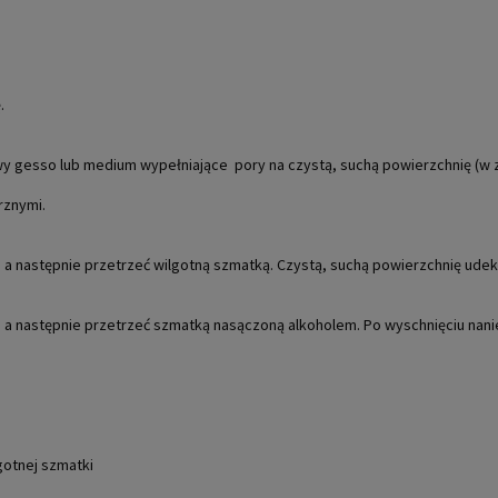
.
wy gesso lub medium wypełniające pory na czystą, suchą powierzchnię (w 
rznymi.
a następnie przetrzeć wilgotną szmatką. Czystą, suchą powierzchnię udek
 a następnie przetrzeć szmatką nasączoną alkoholem. Po wyschnięciu nan
gotnej szmatki