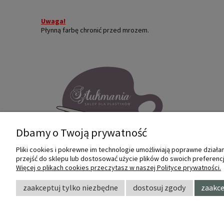
Uwaga!
Płynną farbę chronić przed mrozem.
Dbamy o Twoją prywatność
Pliki cookies i pokrewne im technologie umożliwiają poprawne dział
przejść do sklepu lub dostosować użycie plików do swoich preferencji
Internetowy sklep dla plastyków
Więcej o plikach cookies przeczytasz w naszej Polityce prywatności.
SZTUKMANIA. Profesjonalne artykuły dla
małych i dużych artystów.
zaakceptuj tylko niezbędne
dostosuj zgody
zaakce
© 2022 Sztukmania