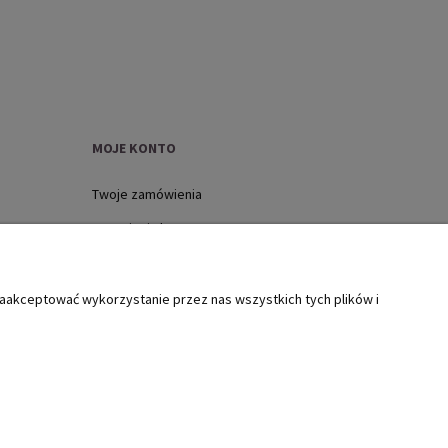
MOJE KONTO
Twoje zamówienia
Ustawienia konta
Ulubione
zaakceptować wykorzystanie przez nas wszystkich tych plików i
ół szkody