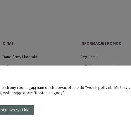
O NAS
INFORMACJE I POMOC
Dane firmy i kontakt
Regulamin
O firmie
Polityka prywatności
Jak kupować?
Płatności i dostawa
anie strony i pomagają nam dostosować ofertę do Twoich potrzeb. Możesz 
, wybierając opcję "Dostosuj zgody".
Zwroty i reklamacje, protok
ptuj wszystkie