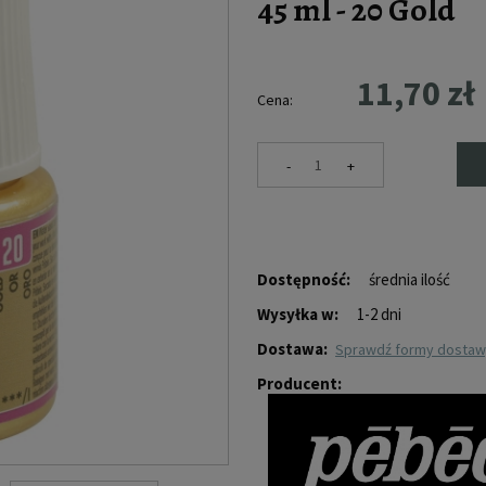
45 ml - 20 Gold
11,70 zł
Cena:
-
+
Dostępność:
średnia ilość
Wysyłka w:
1-2 dni
Dostawa:
sprawdź formy dosta
Producent: