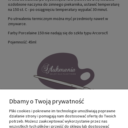
ozdobione naczynia do zimnego piekarnika, ustawić temperaturę
na 150 st. C - po osiągnięciu temperatury wypalać 30 minut.
Po utrwaleniu termicznym można myć przedmioty nawet w
zmywarce.
Farby Porcelaine 150 nie nadają się do szkła typu Arcoroc!l
Pojemność: 45ml
Dbamy o Twoją prywatność
Pliki cookies i pokrewne im technologie umożliwiają poprawne
Internetowy sklep dla plastyków
działanie strony i pomagają nam dostosować ofertę do Twoich
SZTUKMANIA. Profesjonalne artykuły dla
potrzeb. Możesz zaakceptować wykorzystanie przez nas
małych i dużych artystów.
wszystkich tych plików i przejść do sklepu lub dostosować