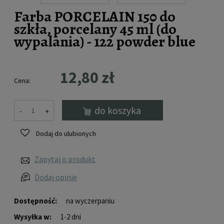
Farba PORCELAIN 150 do
szkła, porcelany 45 ml (do
wypalania) - 122 powder blue
12,80 zł
Cena:
do koszyka
-
+
Dodaj do ulubionych
Zapytaj o produkt
Dodaj opinię
Dostępność:
na wyczerpaniu
Wysyłka w:
1-2 dni