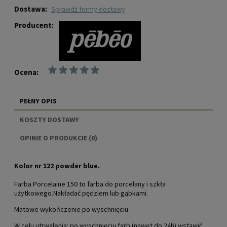
Dostawa:
sprawdź formy dostawy
Producent:
Ocena:
PEŁNY OPIS
KOSZTY DOSTAWY
CENA NIE ZAWIERA EWENTUALNYCH KOSZTÓW
OPINIE O PRODUKCIE (0)
PŁATNOŚCI
Kolor nr 122 powder blue.
Farba Porcelaine 150 to farba do porcelany i szkła
użytkowego.Nakładać pędzlem lub gąbkami.
Matowe wykończenie po wyschnięciu.
W celu utrwalenia: po wyschnięciu farb (nawet do 24h) wstawić