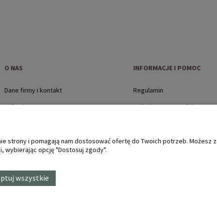
O NAS
INFORMACJE I POMOC
Dane firmy i kontakt
Regulamin
O firmie
Polityka prywatności
Jak kupować?
Płatności i dostawa
anie strony i pomagają nam dostosować ofertę do Twoich potrzeb. Możesz 
, wybierając opcję "Dostosuj zgody".
Zwroty i reklamacje, protok
ptuj wszystkie