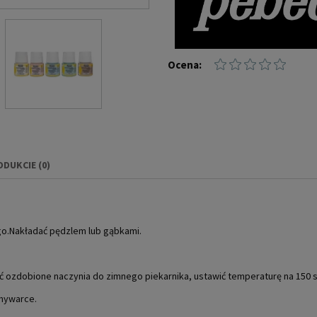
Ocena:
ODUKCIE (0)
IERA EWENTUALNYCH
NOŚCI
ego.Nakładać pędzlem lub gąbkami.
ć ozdobione naczynia do zimnego piekarnika, ustawić temperaturę na 150 st
mywarce.