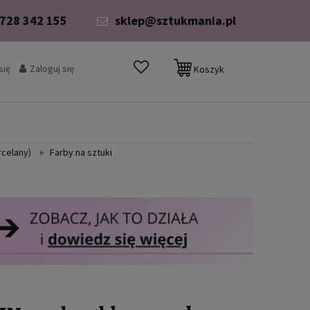
 728 342 155
sklep@sztukmania.pl
się
Zaloguj się
Koszyk
rcelany)
Farby na sztuki