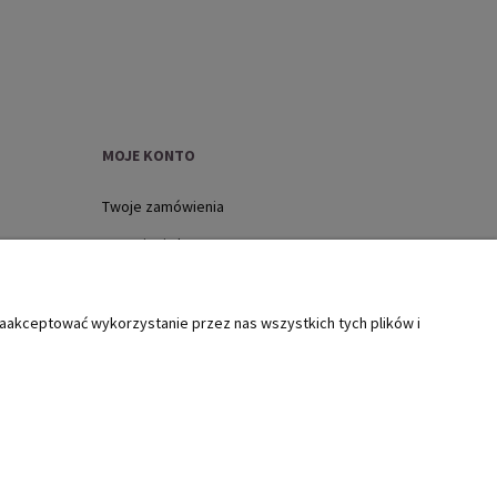
MOJE KONTO
Twoje zamówienia
Ustawienia konta
Ulubione
zaakceptować wykorzystanie przez nas wszystkich tych plików i
ół szkody