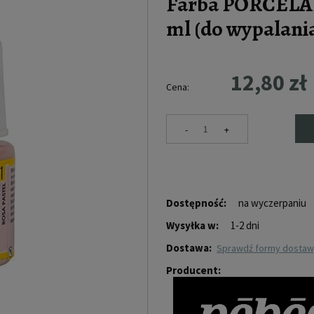
Farba PORCELAIN
ml (do wypalania
12,80 zł
Cena:
-
+
Dostępność:
na wyczerpaniu
Wysyłka w:
1-2 dni
Dostawa:
sprawdź formy dosta
Producent: