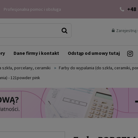
+48
Profesjonalna pomoc i obsługa
Zarejestruj 
ery
Dane firmy i kontakt
Odstąp od umowy tutaj
 szkła, porcelany, ceramiki
Farby do wypalania (do szkła, ceramiki, po
nia) - 121powder pink