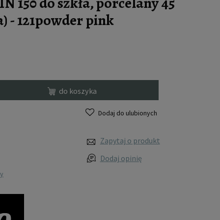
 150 do szkła, porcelany 45
) - 121powder pink
do koszyka
Dodaj do ulubionych
Zapytaj o produkt
Dodaj opinię
wy