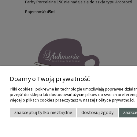
Farby Porcelaine 150 nie nadają się do szkła typu Arcoroc!l
Pojemność: 45ml
Dbamy o Twoją prywatność
Pliki cookies i pokrewne im technologie umożliwiają poprawne dział
przejść do sklepu lub dostosować użycie plików do swoich preferencji
Internetowy sklep dla plastyków
Więcej o plikach cookies przeczytasz w naszej Polityce prywatności.
SZTUKMANIA. Profesjonalne artykuły dla
małych i dużych artystów.
zaakceptuj tylko niezbędne
dostosuj zgody
zaakce
© 2022 Sztukmania