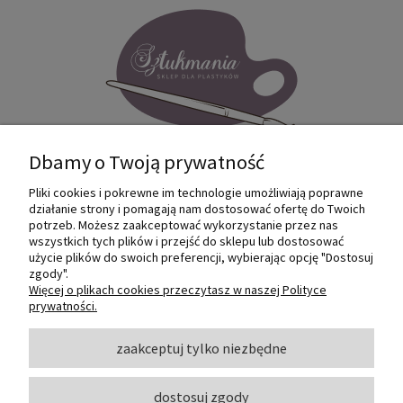
Dbamy o Twoją prywatność
Pliki cookies i pokrewne im technologie umożliwiają poprawne
Internetowy sklep dla plastyków
działanie strony i pomagają nam dostosować ofertę do Twoich
SZTUKMANIA. Profesjonalne artykuły dla
potrzeb. Możesz zaakceptować wykorzystanie przez nas
małych i dużych artystów.
wszystkich tych plików i przejść do sklepu lub dostosować
użycie plików do swoich preferencji, wybierając opcję "Dostosuj
zgody".
© 2022 Sztukmania
Więcej o plikach cookies przeczytasz w naszej Polityce
prywatności.
O NAS
zaakceptuj tylko niezbędne
dostosuj zgody