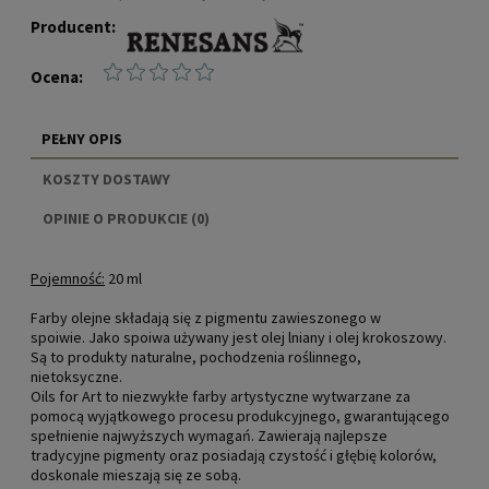
Producent:
Ocena:
PEŁNY OPIS
KOSZTY DOSTAWY
CENA NIE ZAWIERA EWENTUALNYCH KOSZTÓW
OPINIE O PRODUKCIE (0)
PŁATNOŚCI
Pojemność:
20 ml
Farby olejne składają się z pigmentu zawieszonego w
spoiwie. Jako spoiwa używany jest olej lniany i olej krokoszowy.
Są to produkty naturalne, pochodzenia roślinnego,
nietoksyczne.
Oils for Art to niezwykłe farby artystyczne wytwarzane za
pomocą wyjątkowego procesu produkcyjnego, gwarantującego
spełnienie najwyższych wymagań. Zawierają najlepsze
tradycyjne pigmenty oraz posiadają czystość i głębię kolorów,
doskonale mieszają się ze sobą.