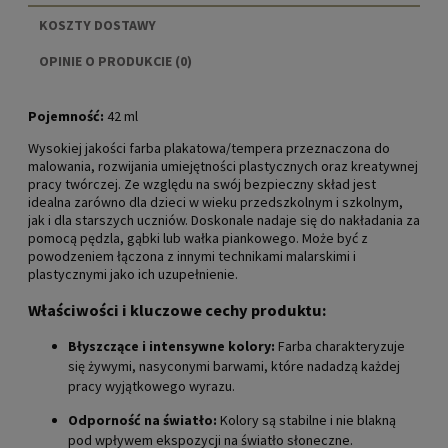
KOSZTY DOSTAWY
CENA NIE ZAWIERA EWENTUALNYCH KOSZTÓW
OPINIE O PRODUKCIE (0)
PŁATNOŚCI
Pojemność:
42 ml
Wysokiej jakości farba plakatowa/tempera przeznaczona do
malowania, rozwijania umiejętności plastycznych oraz kreatywnej
pracy twórczej. Ze względu na swój bezpieczny skład jest
idealna zarówno dla dzieci w wieku przedszkolnym i szkolnym,
jak i dla starszych uczniów. Doskonale nadaje się do nakładania za
pomocą pędzla, gąbki lub wałka piankowego. Może być z
powodzeniem łączona z innymi technikami malarskimi i
plastycznymi jako ich uzupełnienie.
Właściwości i kluczowe cechy produktu:
Błyszczące i intensywne kolory:
Farba charakteryzuje
się żywymi, nasyconymi barwami, które nadadzą każdej
pracy wyjątkowego wyrazu.
Odporność na światło:
Kolory są stabilne i nie blakną
pod wpływem ekspozycji na światło słoneczne.