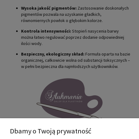
Wysoka jakość pigmentów:
Zastosowanie doskonałych
pigmentów pozwala na uzyskanie gładkich,
równomiernych powłok o głębokim kolorze.
Kontrola intensywności:
Stopień nasycenia barwy
można łatwo regulować poprzez dodanie odpowiedniej
ilości wody.
Bezpieczny, ekologiczny skład:
Formuła oparta na bazie
organicznej, całkowicie wolna od substancji toksycznych –
w pełni bezpieczna dla najmłodszych użytkowników.
Dbamy o Twoją prywatność