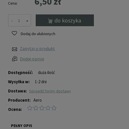
6,50 zł
Cena:
do koszyka
-
+
Dodaj do ulubionych
Zapytaj o produkt
Dodaj opinię
Dostępność:
duża ilość
Wysyłka w:
1-2 dni
Dostawa:
sprawdź formy dostawy
Producent:
Aero
Ocena:
PEŁNY OPIS