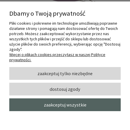
Dbamy o Twoją prywatność
Pliki cookies i pokrewne im technologie umożliwiają poprawne
Internetowy sklep dla plastyków
działanie strony i pomagają nam dostosować ofertę do Twoich
SZTUKMANIA. Profesjonalne artykuły dla
potrzeb. Możesz zaakceptować wykorzystanie przez nas
małych i dużych artystów.
wszystkich tych plików i przejść do sklepu lub dostosować
użycie plików do swoich preferencji, wybierając opcję "Dostosuj
zgody".
© 2022 Sztukmania
Więcej o plikach cookies przeczytasz w naszej Polityce
prywatności.
O NAS
zaakceptuj tylko niezbędne
dostosuj zgody
INFORMACJE I POMOC
zaakceptuj wszystkie
MOJE KONTO
pokaż pełną wersję strony