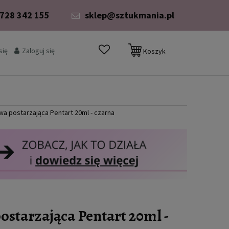
 728 342 155
sklep@sztukmania.pl
się
Zaloguj się
Koszyk
a postarzająca Pentart 20ml - czarna
starzająca Pentart 20ml -