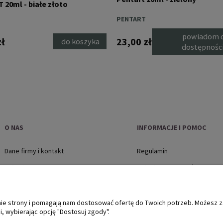
20ml - białe złoto
PENTART
powiadom 
zł
23,00 zł
do koszyka
dostępnośc
O NAS
INFORMACJE I POMOC
Dane firmy i kontakt
Regulamin
O firmie
Polityka prywatności
Jak kupować?
Płatności i dostawa
anie strony i pomagają nam dostosować ofertę do Twoich potrzeb. Możesz 
, wybierając opcję "Dostosuj zgody".
Zwroty i reklamacje, protok