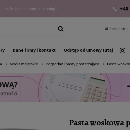
+48
Profesjonalna pomoc i obsługa
Zarejestruj 
ery
Dane firmy i kontakt
Odstąp od umowy tutaj
ia
Media malarskie
Porporiny i pasty postarzające
Pasta woskow
Pasta woskowa po