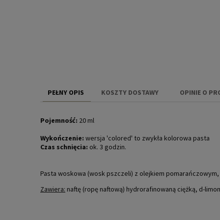
PEŁNY OPIS
KOSZTY DOSTAWY
OPINIE O PR
CENA NIE ZAW
Pojemność:
20 ml
KOSZTÓW PŁAT
Wykończenie:
wersja 'colored' to zwykła kolorowa pasta
Czas schnięcia:
ok. 3 godzin.
Pasta woskowa (wosk pszczeli) z olejkiem pomarańczowym, b
Zawiera:
naftę (ropę naftową) hydrorafinowaną ciężką, d-limon