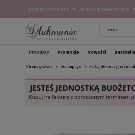
14 dni na zwrot towaru
Darmowa dostawa od 250 zł
Produkty
Promocje
Nowości
Bestsell
Strona główna
Decoupage
Farby dekoracyjne i med