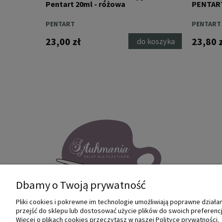
Pentart 20ml - różowa
PENTART 
PENTART
PENTART
23,00 zł
23,80 
 koszyka
do koszyka
Dbamy o Twoją prywatność
Pliki cookies i pokrewne im technologie umożliwiają poprawne dział
przejść do sklepu lub dostosować użycie plików do swoich preferencji
Internetowy sklep dla plastyków
Więcej o plikach cookies przeczytasz w naszej Polityce prywatności.