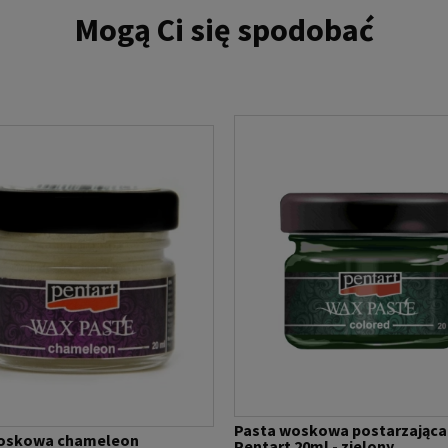
Mogą Ci się spodobać
Pasta woskowa postarzająca
oskowa chameleon
Pentart 20ml - zielony