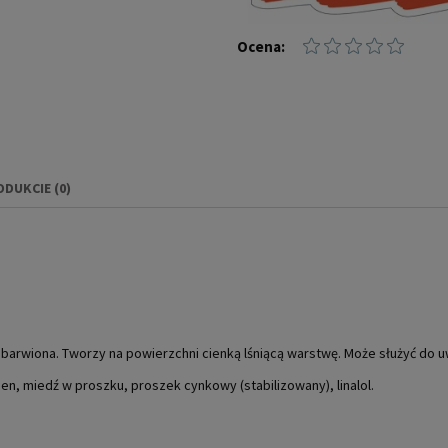
Ocena:
ODUKCIE (0)
IERA EWENTUALNYCH
NOŚCI
arwiona. Tworzy na powierzchni cienką lśniącą warstwę. Może służyć do u
en, miedź w proszku, proszek cynkowy (stabilizowany), linalol.