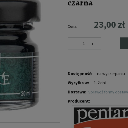
czarna
23,00 zł
Cena:
-
+
Dostępność:
na wyczerpaniu
Wysyłka w:
1-2 dni
Dostawa:
sprawdź formy dosta
Producent: