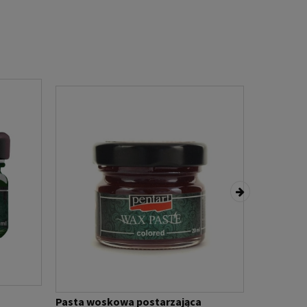
Pasta woskowa postarzająca
Pasta wo