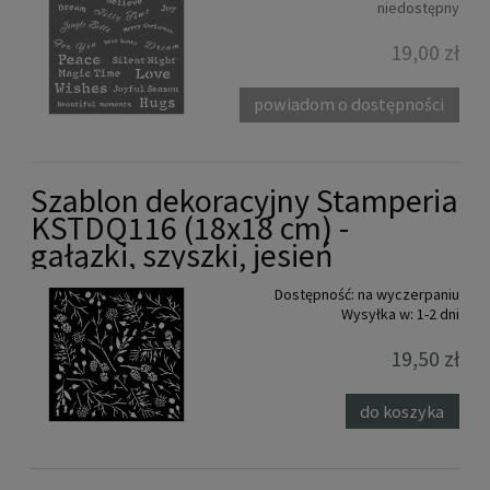
niedostępny
19,00 zł
powiadom o dostępności
Szablon dekoracyjny Stamperia
KSTDQ116 (18x18 cm) -
gałązki, szyszki, jesień
Dostępność:
na wyczerpaniu
Wysyłka w:
1-2 dni
19,50 zł
do koszyka