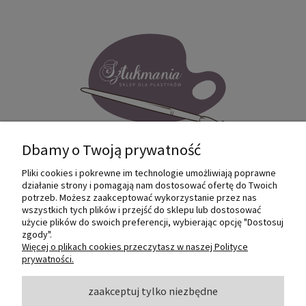
Dbamy o Twoją prywatność
Pliki cookies i pokrewne im technologie umożliwiają poprawne
Internetowy sklep dla plastyków
działanie strony i pomagają nam dostosować ofertę do Twoich
SZTUKMANIA. Profesjonalne artykuły dla
potrzeb. Możesz zaakceptować wykorzystanie przez nas
małych i dużych artystów.
wszystkich tych plików i przejść do sklepu lub dostosować
użycie plików do swoich preferencji, wybierając opcję "Dostosuj
zgody".
© 2022 Sztukmania
Więcej o plikach cookies przeczytasz w naszej Polityce
prywatności.
O NAS
zaakceptuj tylko niezbędne