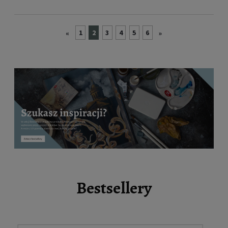
1
2
3
4
5
6
«
»
Bestsellery