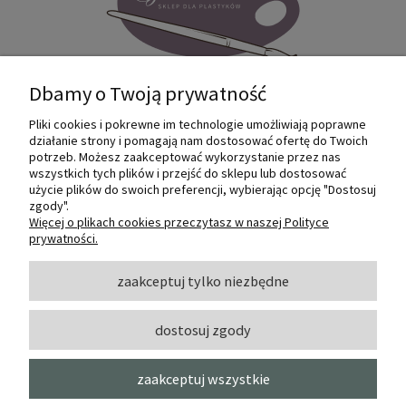
Dbamy o Twoją prywatność
Pliki cookies i pokrewne im technologie umożliwiają poprawne
Internetowy sklep dla plastyków
działanie strony i pomagają nam dostosować ofertę do Twoich
SZTUKMANIA. Profesjonalne artykuły dla
potrzeb. Możesz zaakceptować wykorzystanie przez nas
małych i dużych artystów.
wszystkich tych plików i przejść do sklepu lub dostosować
użycie plików do swoich preferencji, wybierając opcję "Dostosuj
zgody".
© 2022 Sztukmania
Więcej o plikach cookies przeczytasz w naszej Polityce
prywatności.
O NAS
zaakceptuj tylko niezbędne
dostosuj zgody
INFORMACJE I POMOC
zaakceptuj wszystkie
MOJE KONTO