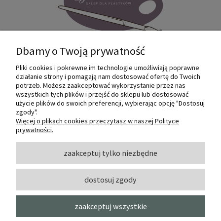
Dbamy o Twoją prywatność
Pliki cookies i pokrewne im technologie umożliwiają poprawne
Internetowy sklep dla plastyków
działanie strony i pomagają nam dostosować ofertę do Twoich
SZTUKMANIA. Profesjonalne artykuły dla
potrzeb. Możesz zaakceptować wykorzystanie przez nas
małych i dużych artystów.
wszystkich tych plików i przejść do sklepu lub dostosować
użycie plików do swoich preferencji, wybierając opcję "Dostosuj
zgody".
© 2022 Sztukmania
Więcej o plikach cookies przeczytasz w naszej Polityce
prywatności.
O NAS
zaakceptuj tylko niezbędne
dostosuj zgody
INFORMACJE I POMOC
zaakceptuj wszystkie
MOJE KONTO