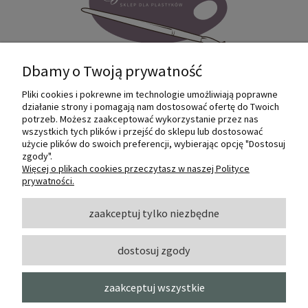
Dbamy o Twoją prywatność
Pliki cookies i pokrewne im technologie umożliwiają poprawne
Internetowy sklep dla plastyków
działanie strony i pomagają nam dostosować ofertę do Twoich
SZTUKMANIA. Profesjonalne artykuły dla
potrzeb. Możesz zaakceptować wykorzystanie przez nas
małych i dużych artystów.
wszystkich tych plików i przejść do sklepu lub dostosować
użycie plików do swoich preferencji, wybierając opcję "Dostosuj
zgody".
© 2022 Sztukmania
Więcej o plikach cookies przeczytasz w naszej Polityce
prywatności.
O NAS
zaakceptuj tylko niezbędne
dostosuj zgody
INFORMACJE I POMOC
zaakceptuj wszystkie
MOJE KONTO