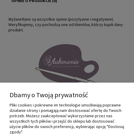
OPINIE O PRODUKCIE (0)
Wyświetlane są wszystkie opinie (pozytywne i negatywne).
Weryfikujemy, czy pochodzą one od klientów, którzy kupili dany
produkt.
Dbamy o Twoją prywatność
Pliki cookies i pokrewne im technologie umożliwiają poprawne
Internetowy sklep dla plastyków
działanie strony i pomagają nam dostosować ofertę do Twoich
SZTUKMANIA. Profesjonalne artykuły dla
potrzeb. Możesz zaakceptować wykorzystanie przez nas
małych i dużych artystów.
wszystkich tych plików i przejść do sklepu lub dostosować
użycie plików do swoich preferencji, wybierając opcję "Dostosuj
zgody".
© 2022 Sztukmania