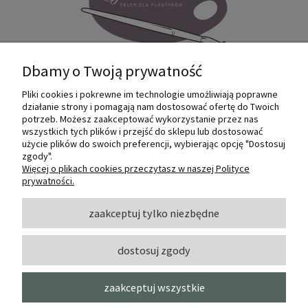
Dbamy o Twoją prywatność
Pliki cookies i pokrewne im technologie umożliwiają poprawne
Internetowy sklep dla plastyków
działanie strony i pomagają nam dostosować ofertę do Twoich
SZTUKMANIA. Profesjonalne artykuły dla
potrzeb. Możesz zaakceptować wykorzystanie przez nas
małych i dużych artystów.
wszystkich tych plików i przejść do sklepu lub dostosować
użycie plików do swoich preferencji, wybierając opcję "Dostosuj
zgody".
© 2022 Sztukmania
Więcej o plikach cookies przeczytasz w naszej Polityce
prywatności.
O NAS
zaakceptuj tylko niezbędne
dostosuj zgody
INFORMACJE I POMOC
zaakceptuj wszystkie
MOJE KONTO