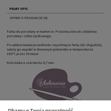
PEŁNY OPIS
OPINIE O PRODUKCIE (0)
Farba do porcelany w markerze. Przeznaczona do zdobienia
porcelany i szkła użytkowego.
Po udekorowaniu przedmiotu i wyschnięciu farby (do 24 godzin),
należy go wypalić w domowym piekarniku w temperaturze
150°C przez 30 minut.
Końcówka o szerokości 0,7 mm.
Dbamy o Twoją prywatność