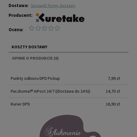
Dostawa:
sprawdź formy dostawy
Producent:
Ocena:
KOSZTY DOSTAWY
CENA NIE ZAWIERA EWENTUALNYCH KOSZTÓW
OPINIE O PRODUKCIE (0)
PŁATNOŚCI
Punkty odbioru DPD Pickup
7,99 zł
Paczkomat® InPost 24/7
((Dostawa do 24 h))
14,70 zł
Kurier DPD
16,90 zł