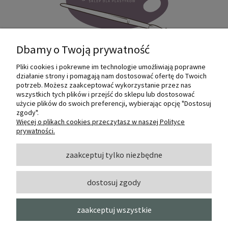
Dbamy o Twoją prywatność
Pliki cookies i pokrewne im technologie umożliwiają poprawne
Internetowy sklep dla plastyków
działanie strony i pomagają nam dostosować ofertę do Twoich
SZTUKMANIA. Profesjonalne artykuły dla
potrzeb. Możesz zaakceptować wykorzystanie przez nas
małych i dużych artystów.
wszystkich tych plików i przejść do sklepu lub dostosować
użycie plików do swoich preferencji, wybierając opcję "Dostosuj
zgody".
© 2022 Sztukmania
Więcej o plikach cookies przeczytasz w naszej Polityce
prywatności.
O NAS
zaakceptuj tylko niezbędne
dostosuj zgody
INFORMACJE I POMOC
zaakceptuj wszystkie
MOJE KONTO