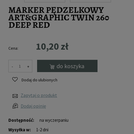
MARKER PĘDZELKOWY
ART&GRAPHIC TWIN 260
DEEP RED
10,20 zł
Cena:
do koszyka
-
+
Dodaj do ulubionych
Zapytaj o produkt
Dodaj opinię
Dostępność:
na wyczerpaniu
Wysyłka w:
1-2 dni