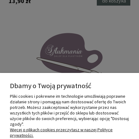
13,90 zł
11,
ci
do koszyka
Dbamy o Twoją prywatność
Pliki cookies i pokrewne im technologie umożliwiają poprawne
Internetowy sklep dla plastyków
działanie strony i pomagają nam dostosować ofertę do Twoich
SZTUKMANIA. Profesjonalne artykuły dla
potrzeb. Możesz zaakceptować wykorzystanie przez nas
małych i dużych artystów.
wszystkich tych plików i przejść do sklepu lub dostosować
użycie plików do swoich preferencji, wybierając opcję "Dostosuj
zgody".
© 2022 Sztukmania
Więcej o plikach cookies przeczytasz w naszej Polityce
prywatności.