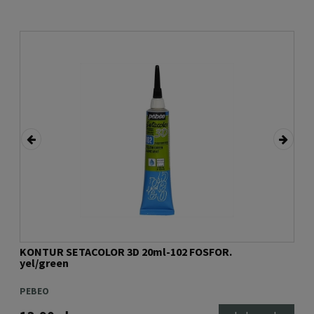
KONTUR SETACOLOR 3D 20ml-102 FOSFOR.
Kon
yel/green
jea
PEBEO
PEB