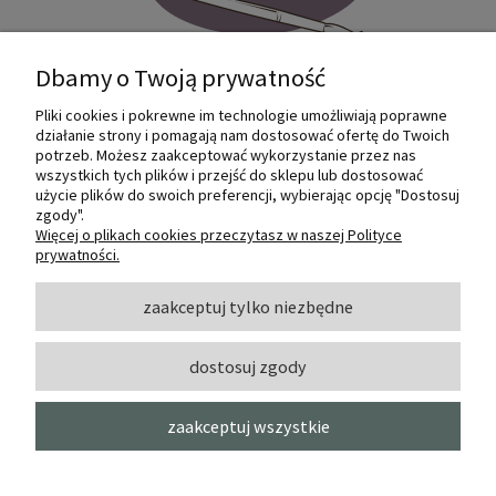
Dbamy o Twoją prywatność
Pliki cookies i pokrewne im technologie umożliwiają poprawne
Internetowy sklep dla plastyków
działanie strony i pomagają nam dostosować ofertę do Twoich
SZTUKMANIA. Profesjonalne artykuły dla
potrzeb. Możesz zaakceptować wykorzystanie przez nas
małych i dużych artystów.
wszystkich tych plików i przejść do sklepu lub dostosować
użycie plików do swoich preferencji, wybierając opcję "Dostosuj
zgody".
© 2022 Sztukmania
Więcej o plikach cookies przeczytasz w naszej Polityce
prywatności.
O NAS
zaakceptuj tylko niezbędne
dostosuj zgody
INFORMACJE I POMOC
zaakceptuj wszystkie
MOJE KONTO