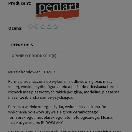
Producent:
Ocena:
PEŁNY OPIS
OPINIE O PRODUKCIE (0)
Muszla koralowiec 510-912
Forma przeznaczona do wykonania odlewów z gipsu, masy
solnej, wosku, mydła, figur z lodu a także do odciskania form z
różnych mas plastycznych takich jak: glina, modelina, plastelina,
masa rzeźbiarska samowysychająca.
Foremka wielokrotnego użytku, wykonana z silikonu. Do
wykonania odlewów używa się gipsu ceramicznego,
formierskiego, modelarskiego, stomatologicznego. Można,
także używać gips BUDOWLANY!!!
Foremka jest wykonana z silikonu w kolorze zielonym lub białym