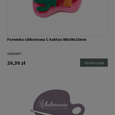
Foremka silikonowa C kaktus 86x39x15mm
For
55
SINOART
SIN
26,30 zł
7,5
ka
do koszyka