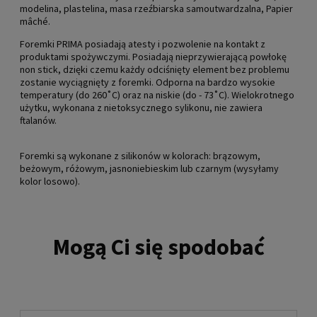
modelina, plastelina, masa rzeźbiarska samoutwardzalna, Papier
mâché.
Foremki PRIMA posiadają atesty i pozwolenie na kontakt z
produktami spożywczymi. Posiadają nieprzywierającą powłokę
non stick, dzięki czemu każdy odciśnięty element bez problemu
zostanie wyciągnięty z foremki. Odporna na bardzo wysokie
temperatury (do 260˚C) oraz na niskie (do - 73˚C). Wielokrotnego
użytku, wykonana z nietoksycznego sylikonu, nie zawiera
ftalanów.
Foremki są wykonane z silikonów w kolorach: brązowym,
beżowym, różowym, jasnoniebieskim lub czarnym (wysyłamy
kolor losowo).
Mogą Ci się spodobać