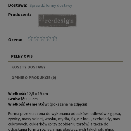
Dostawa:
sprawdź formy dostawy
Producent:
Ocena:
PEŁNY OPIS
KOSZTY DOSTAWY
CENA NIE ZAWIERA EWENTUALNYCH KOSZTÓW
OPINIE O PRODUKCIE (0)
PŁATNOŚCI
Wielkość:
12,5 x 19 cm
Grubość:
0,8 cm
Wielkość elementów:
(pokazana na zdjęciu)
Forma przeznaczona do wykonania odcisków i odlewów z gipsu,
żywicy, masy solnej, wosku, mydła, figur z lodu, czekolady, mas
cukrowych, cukierków (przy zdobieniu tortów) a także do
odciskania form z różnych mas plastycznych takich jak: glina,