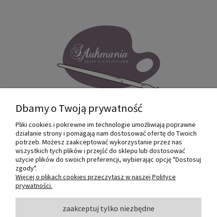
Dbamy o Twoją prywatność
Pliki cookies i pokrewne im technologie umożliwiają poprawne
Internetowy sklep dla plastyków
działanie strony i pomagają nam dostosować ofertę do Twoich
SZTUKMANIA. Profesjonalne artykuły dla
potrzeb. Możesz zaakceptować wykorzystanie przez nas
małych i dużych artystów.
wszystkich tych plików i przejść do sklepu lub dostosować
użycie plików do swoich preferencji, wybierając opcję "Dostosuj
zgody".
© 2022 Sztukmania
Więcej o plikach cookies przeczytasz w naszej Polityce
prywatności.
O NAS
zaakceptuj tylko niezbędne