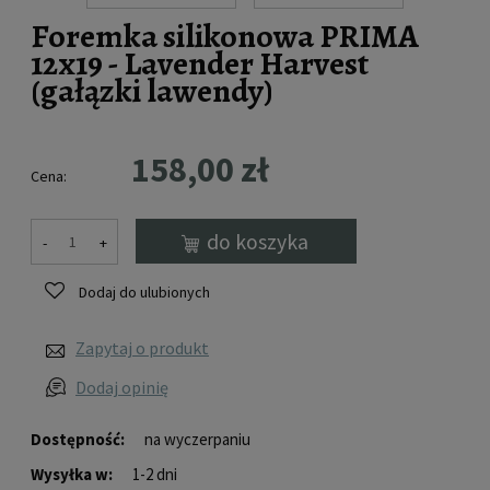
Foremka silikonowa PRIMA
12x19 - Lavender Harvest
(gałązki lawendy)
158,00 zł
Cena:
do koszyka
-
+
Dodaj do ulubionych
Zapytaj o produkt
Dodaj opinię
Dostępność:
na wyczerpaniu
Wysyłka w:
1-2 dni