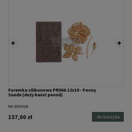
Foremka silikonowa PRIMA 12x19 - Peony
For
Suede (duży kwiat peonii)
12x
RE-DESIGN
RE-
157,00 zł
158
ka
do koszyka