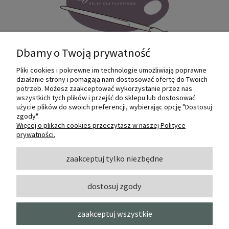
Dbamy o Twoją prywatność
Pliki cookies i pokrewne im technologie umożliwiają poprawne
Internetowy sklep dla plastyków
działanie strony i pomagają nam dostosować ofertę do Twoich
SZTUKMANIA. Profesjonalne artykuły dla
potrzeb. Możesz zaakceptować wykorzystanie przez nas
małych i dużych artystów.
wszystkich tych plików i przejść do sklepu lub dostosować
użycie plików do swoich preferencji, wybierając opcję "Dostosuj
zgody".
© 2022 Sztukmania
Więcej o plikach cookies przeczytasz w naszej Polityce
prywatności.
O NAS
zaakceptuj tylko niezbędne
dostosuj zgody
INFORMACJE I POMOC
zaakceptuj wszystkie
MOJE KONTO