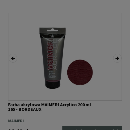
Farba akrylowa MAIMERI Acrylico 200 ml -
Far
165 - BORDEAUX
430
MAIMERI
MAI