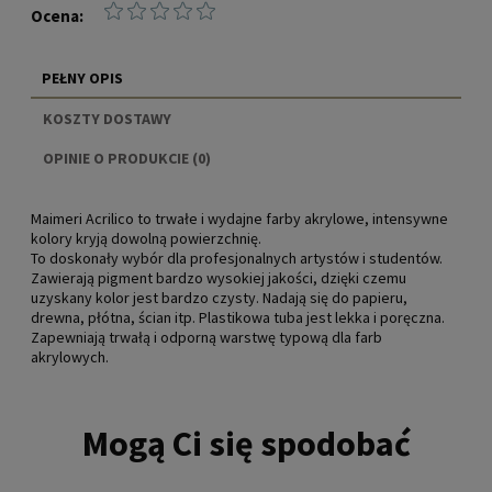
Ocena:
PEŁNY OPIS
KOSZTY DOSTAWY
CENA NIE ZAWIERA EWENTUALNYCH KOSZTÓW
OPINIE O PRODUKCIE (0)
PŁATNOŚCI
Maimeri Acrilico to trwałe i wydajne farby akrylowe, intensywne
kolory kryją dowolną powierzchnię.
To doskonały wybór dla profesjonalnych artystów i studentów.
Zawierają pigment bardzo wysokiej jakości, dzięki czemu
uzyskany kolor jest bardzo czysty. Nadają się do papieru,
drewna, płótna, ścian itp. Plastikowa tuba jest lekka i poręczna.
Zapewniają trwałą i odporną warstwę typową dla farb
akrylowych.
Mogą Ci się spodobać