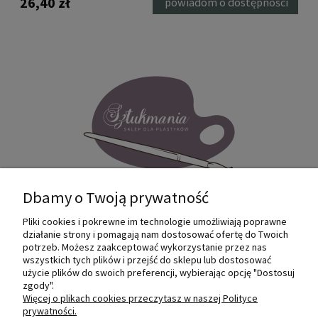
26,40 zł
26,
ka
powiadom o dostępności
Dbamy o Twoją prywatność
Pliki cookies i pokrewne im technologie umożliwiają poprawne
Internetowy sklep dla plastyków
działanie strony i pomagają nam dostosować ofertę do Twoich
SZTUKMANIA. Profesjonalne artykuły dla
potrzeb. Możesz zaakceptować wykorzystanie przez nas
małych i dużych artystów.
wszystkich tych plików i przejść do sklepu lub dostosować
użycie plików do swoich preferencji, wybierając opcję "Dostosuj
zgody".
© 2022 Sztukmania
Więcej o plikach cookies przeczytasz w naszej Polityce
prywatności.