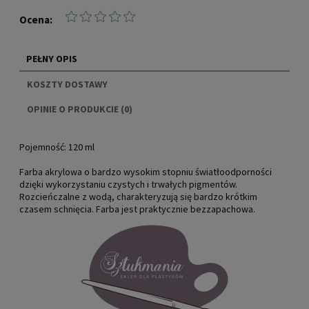
Ocena:
PEŁNY OPIS
KOSZTY DOSTAWY
CENA NIE ZAWIERA EWENTUALNYCH KOSZTÓW
OPINIE O PRODUKCIE (0)
PŁATNOŚCI
Pojemność:
120 ml
Farba akrylowa o bardzo wysokim stopniu światłoodporności
dzięki wykorzystaniu czystych i trwałych pigmentów.
Rozcieńczalne z wodą, charakteryzują się bardzo krótkim
czasem schnięcia. Farba jest praktycznie bezzapachowa.