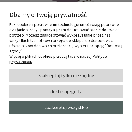
Dbamy o Twoją prywatność
Pliki cookies i pokrewne im technologie umożliwiają poprawne
Internetowy sklep dla plastyków
działanie strony i pomagają nam dostosować ofertę do Twoich
SZTUKMANIA. Profesjonalne artykuły dla
potrzeb. Możesz zaakceptować wykorzystanie przez nas
małych i dużych artystów.
wszystkich tych plików i przejść do sklepu lub dostosować
użycie plików do swoich preferencji, wybierając opcję "Dostosuj
zgody".
© 2022 Sztukmania
Więcej o plikach cookies przeczytasz w naszej Polityce
prywatności.
O NAS
zaakceptuj tylko niezbędne
dostosuj zgody
INFORMACJE I POMOC
zaakceptuj wszystkie
MOJE KONTO
pokaż pełną wersję strony