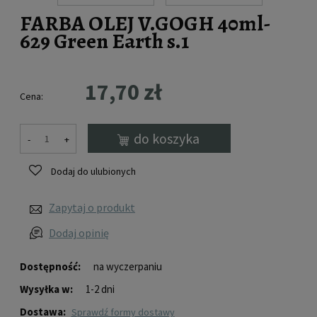
FARBA OLEJ V.GOGH 40ml-
629 Green Earth s.1
17,70 zł
Cena:
do koszyka
-
+
Dodaj do ulubionych
Zapytaj o produkt
Dodaj opinię
Dostępność:
na wyczerpaniu
Wysyłka w:
1-2 dni
Dostawa:
sprawdź formy dostawy