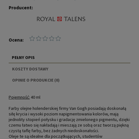
Producent:
Ocena:
PEŁNY OPIS
KOSZTY DOSTAWY
CENA NIE ZAWIERA EWENTUALNYCH KOSZTÓW
OPINIE O PRODUKCIE (0)
PŁATNOŚCI
Pojemność:
40 ml
Farby olejne holenderskiej firmy Van Gogh posiadają doskonałą
siłę krycia i wysoki poziom napigmentowania kolorów, mają
jednolity stopień połysku i gradację zmielonego pigmentu, dzięki
czemu łatwo się nakładają i mieszają ze sobą oraz tworzą piękną
czystą taflę farby, bez żadnych niedoskonałości.
Oleje te są idealne dla początkujących, studentów