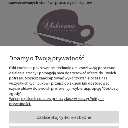
zaawansowanych studiów i pracujących artystów.
Dbamy o Twoją prywatność
Pliki cookies i pokrewne im technologie umożliwiają poprawne
Internetowy sklep dla plastyków
działanie strony i pomagają nam dostosować ofertę do Twoich
SZTUKMANIA. Profesjonalne artykuły dla
potrzeb. Możesz zaakceptować wykorzystanie przez nas
małych i dużych artystów.
wszystkich tych plików i przejść do sklepu lub dostosować
użycie plików do swoich preferencji, wybierając opcję "Dostosuj
zgody".
© 2022 Sztukmania
Więcej o plikach cookies przeczytasz w naszej Polityce
prywatności.
O NAS
zaakceptuj tylko niezbędne