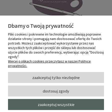
Dbamy o Twoją prywatność
Pliki cookies i pokrewne im technologie umożliwiają poprawne
Internetowy sklep dla plastyków
działanie strony i pomagają nam dostosować ofertę do Twoich
SZTUKMANIA. Profesjonalne artykuły dla
potrzeb. Możesz zaakceptować wykorzystanie przez nas
małych i dużych artystów.
wszystkich tych plików i przejść do sklepu lub dostosować
użycie plików do swoich preferencji, wybierając opcję "Dostosuj
zgody".
© 2022 Sztukmania
Więcej o plikach cookies przeczytasz w naszej Polityce
prywatności.
O NAS
zaakceptuj tylko niezbędne
dostosuj zgody
INFORMACJE I POMOC
zaakceptuj wszystkie
MOJE KONTO