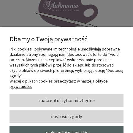
Dbamy o Twoją prywatność
Pliki cookies i pokrewne im technologie umożliwiają poprawne
Internetowy sklep dla plastyków
działanie strony i pomagają nam dostosować ofertę do Twoich
SZTUKMANIA. Profesjonalne artykuły dla
potrzeb. Możesz zaakceptować wykorzystanie przez nas
małych i dużych artystów.
wszystkich tych plików i przejść do sklepu lub dostosować
użycie plików do swoich preferencji, wybierając opcję "Dostosuj
zgody".
© 2022 Sztukmania
Więcej o plikach cookies przeczytasz w naszej Polityce
prywatności.
O NAS
zaakceptuj tylko niezbędne
dostosuj zgody
INFORMACJE I POMOC
zaakceptuj wszystkie