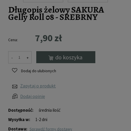
Długopis żelowy SAKURA
Gelly Roll 08 - SREBRNY
7,90 zł
Cena:
do koszyka
-
+
Dodaj do ulubionych
Zapytaj o produkt
Dodaj opinię
Dostępność:
średnia ilość
Wysyłka w:
1-2 dni
Dostawa:
sprawdź formy dostawy