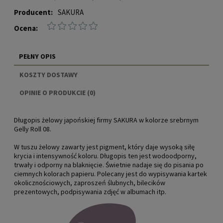
Producent:
SAKURA
Ocena:
PEŁNY OPIS
KOSZTY DOSTAWY
CENA NIE ZAWIERA EWENTUALNYCH KOSZTÓW
OPINIE O PRODUKCIE (0)
PŁATNOŚCI
Długopis żelowy japońskiej firmy SAKURA w kolorze srebrnym
Gelly Roll 08.
W tuszu żelowy zawarty jest pigment, który daje wysoką siłę
krycia i intensywność koloru. Długopis ten jest wodoodporny,
trwały i odporny na blaknięcie. Świetnie nadaje się do pisania po
ciemnych kolorach papieru. Polecany jest do wypisywania kartek
okolicznościowych, zaproszeń ślubnych, bilecików
prezentowych, podpisywania zdjęć w albumach itp.