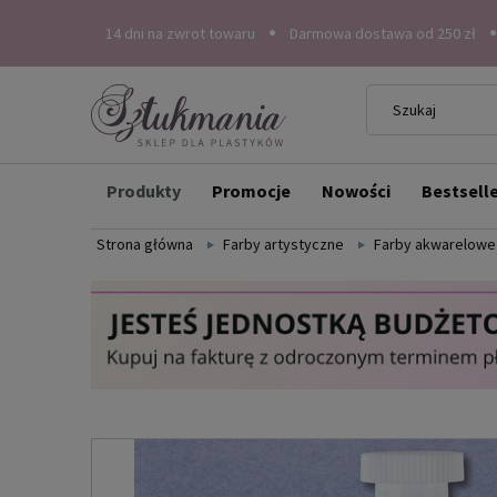
14 dni na zwrot towaru
Darmowa dostawa od 250 zł
Produkty
Promocje
Nowości
Bestsell
Strona główna
Farby artystyczne
Farby akwarelowe