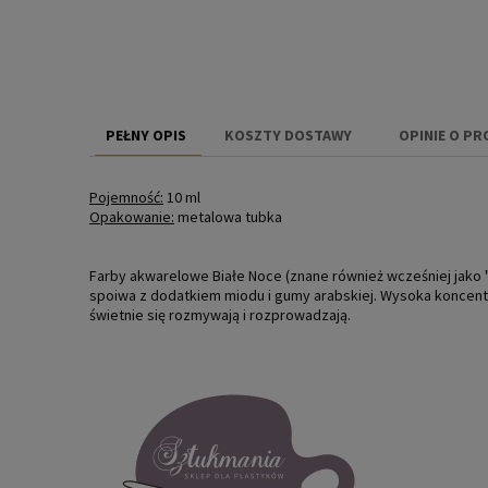
PEŁNY OPIS
KOSZTY DOSTAWY
OPINIE O PR
CENA NIE ZAW
Pojemność:
10 ml
KOSZTÓW PŁAT
Opakowanie:
metalowa tubka
Farby akwarelowe Białe Noce (znane również wcześniej jako 
spoiwa z dodatkiem miodu i gumy arabskiej. Wysoka koncent
świetnie się rozmywają i rozprowadzają.