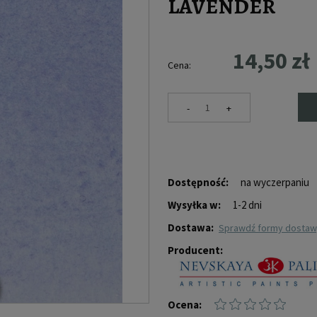
LAVENDER
14,50 zł
Cena:
-
+
Dostępność:
na wyczerpaniu
Wysyłka w:
1-2 dni
Dostawa:
sprawdź formy dosta
Producent:
Ocena: