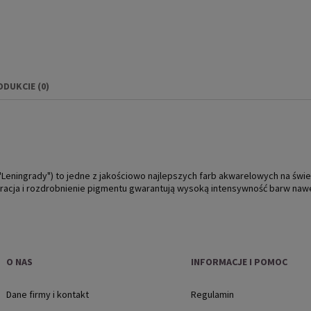
ODUKCIE (0)
IERA EWENTUALNYCH
NOŚCI
"Leningrady") to jedne z jakościowo najlepszych farb akwarelowych na św
racja i rozdrobnienie pigmentu gwarantują wysoką intensywność barw nawe
O NAS
INFORMACJE I POMOC
Dane firmy i kontakt
Regulamin