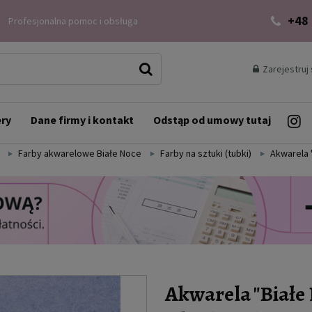
+48
Profesjonalna pomoc i obsługa
Zarejestruj 
ery
Dane firmy i kontakt
Odstąp od umowy tutaj
Farby akwarelowe Białe Noce
Farby na sztuki (tubki)
Akwarela 
Akwarela "Białe 