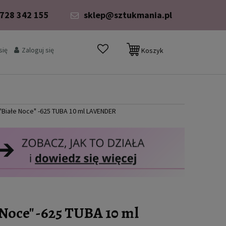
 728 342 155
sklep@sztukmania.pl
się
Zaloguj się
Koszyk
"Białe Noce" -625 TUBA 10 ml LAVENDER
Noce" -625 TUBA 10 ml