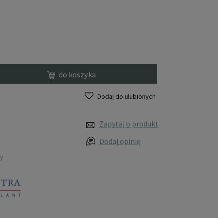
do koszyka
Dodaj do ulubionych
Zapytaj o produkt
Dodaj opinię
wy