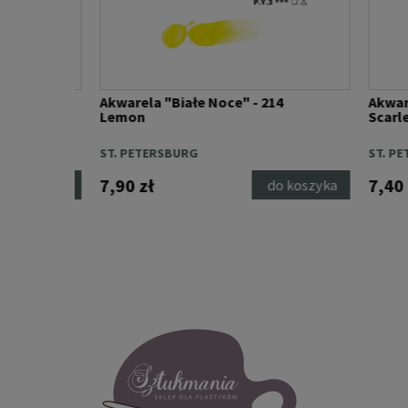
Akwarela "Białe Noce" - 214
Akwarela
Lemon
Scarlet
ST. PETERSBURG
ST. PET
7,90 zł
7,40 zł
 koszyka
do koszyka