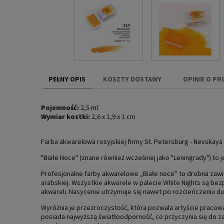
PEŁNY OPIS
KOSZTY DOSTAWY
OPINIE O PR
CENA NIE ZAW
Pojemność:
2,5 ml
KOSZTÓW PŁAT
Wymiar kostki:
2,6 x 1,9 x 1 cm
Farba akwarelowa rosyjskiej firmy St. Petersburg - Nevskaya P
"Białe Noce" (znane również wcześniej jako "Leningrady") to
Profesjonalne farby akwarelowe „Białe noce” to drobna zawi
arabskiej. Wszystkie akwarele w palecie White Nights są b
akwareli. Nasycenie utrzymuje się nawet po rozcieńczeniu du
Wyróżnia je przezroczystość, która pozwala artyście pracow
posiada najwyższą światłoodporność, co przyczynia się do z