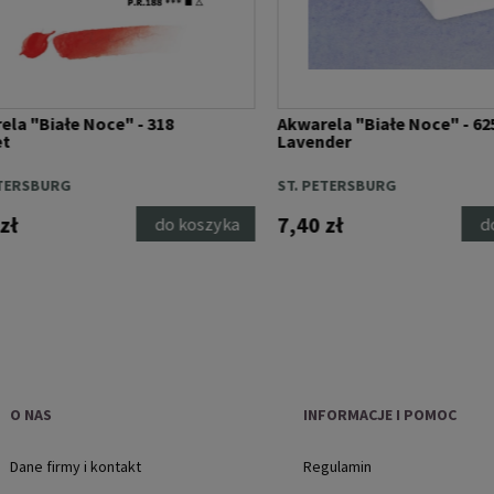
 "Białe Noce" - 318
Akwarela "Białe Noce" - 625
Lavender
ERSBURG
ST. PETERSBURG
7,40 zł
do koszyka
do 
O NAS
INFORMACJE I POMOC
Dane firmy i kontakt
Regulamin