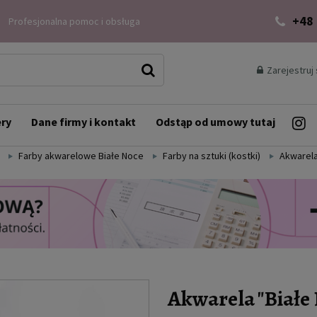
+48
Profesjonalna pomoc i obsługa
Zarejestruj 
ery
Dane firmy i kontakt
Odstąp od umowy tutaj
Farby akwarelowe Białe Noce
Farby na sztuki (kostki)
Akwarela
Akwarela "Białe 