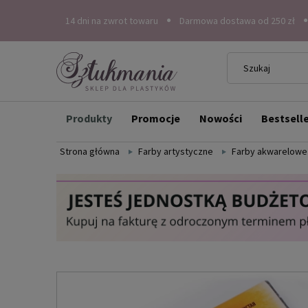
14 dni na zwrot towaru
Darmowa dostawa od 250 zł
Produkty
Promocje
Nowości
Bestsell
Strona główna
Farby artystyczne
Farby akwarelowe