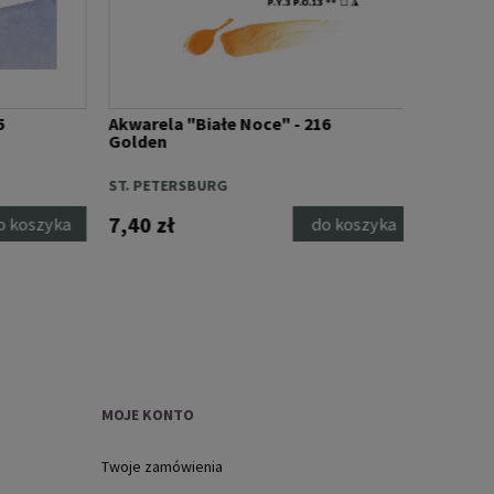
Akwarela "Białe Noce" - 216
Akwarela 
Golden
Ruby
ST. PETERSBURG
ST. PETER
7,40 zł
7,40 zł
koszyka
do koszyka
MOJE KONTO
Twoje zamówienia