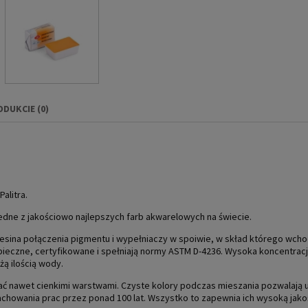
ODUKCIE (0)
IERA EWENTUALNYCH
NOŚCI
alitra.
 jedne z jakościowo najlepszych farb akwarelowych na świecie.
esina połączenia pigmentu i wypełniaczy w spoiwie, w skład którego wcho
ezpieczne, certyfikowane i spełniają normy ASTM D-4236. Wysoka koncentr
żą ilością wody.
ać nawet cienkimi warstwami. Czyste kolory podczas mieszania pozwalają 
achowania prac przez ponad 100 lat. Wszystko to zapewnia ich wysoką jako