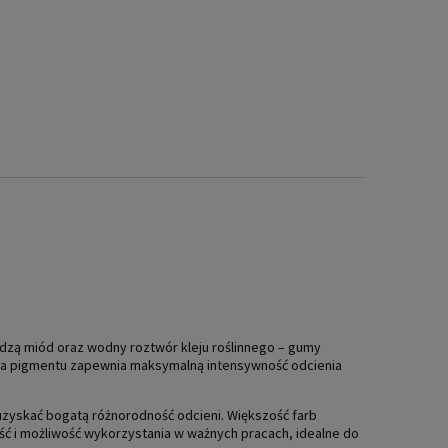
dzą miód oraz wodny roztwór kleju roślinnego – gumy
acja pigmentu zapewnia maksymalną intensywność odcienia
uzyskać bogatą różnorodność odcieni. Większość farb
ść i możliwość wykorzystania w ważnych pracach, idealne do