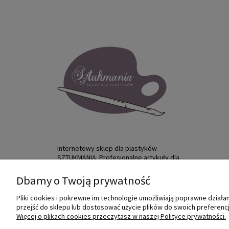
Internetowy sklep dla plastyków
SZTUKMANIA. Profesjonalne artykuły dla
małych i dużych artystów.
Dbamy o Twoją prywatność
© 2022 Sztukmania
Pliki cookies i pokrewne im technologie umożliwiają poprawne dział
przejść do sklepu lub dostosować użycie plików do swoich preferencji
Więcej o plikach cookies przeczytasz w naszej Polityce prywatności.