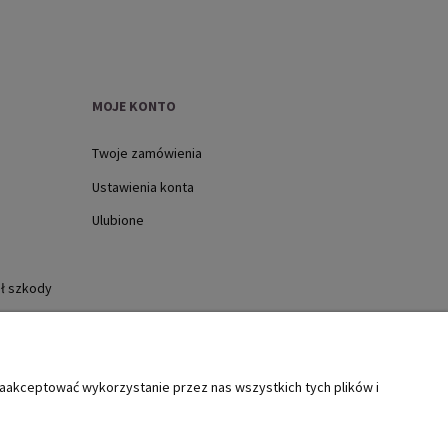
MOJE KONTO
Twoje zamówienia
Ustawienia konta
Ulubione
ół szkody
zaakceptować wykorzystanie przez nas wszystkich tych plików i