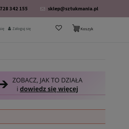
 728 342 155
sklep@sztukmania.pl
się
Zaloguj się
Koszyk