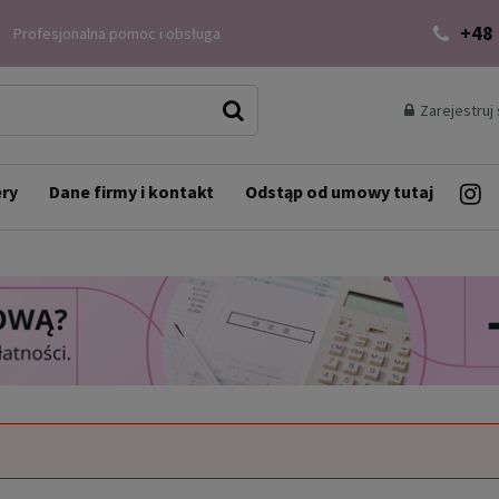
+48
Profesjonalna pomoc i obsługa
Zarejestruj 
ery
Dane firmy i kontakt
Odstąp od umowy tutaj