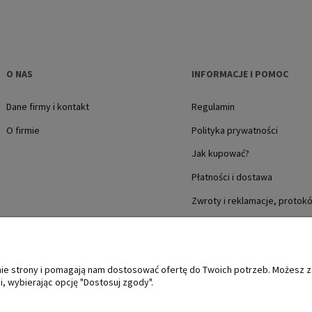
O NAS
INFORMACJE I POMOC
Dane firmy i kontakt
Regulamin
O firmie
Polityka prywatności
Jak kupować?
Płatności i dostawa
Zwroty i reklamacje, protok
anie strony i pomagają nam dostosować ofertę do Twoich potrzeb. Możesz 
, wybierając opcję "Dostosuj zgody".
Sklep internetowy Shoper Premium