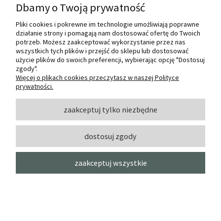
Dbamy o Twoją prywatność
Pliki cookies i pokrewne im technologie umożliwiają poprawne
działanie strony i pomagają nam dostosować ofertę do Twoich
potrzeb. Możesz zaakceptować wykorzystanie przez nas
wszystkich tych plików i przejść do sklepu lub dostosować
użycie plików do swoich preferencji, wybierając opcję "Dostosuj
zgody".
Więcej o plikach cookies przeczytasz w naszej Polityce
prywatności.
zaakceptuj tylko niezbędne
dostosuj zgody
zaakceptuj wszystkie
MARKER PĘDZELKOWY
ART&GRAPHIC TWIN 302 HAZE BLUE
KURETAKE
10,20 zł
do koszyka