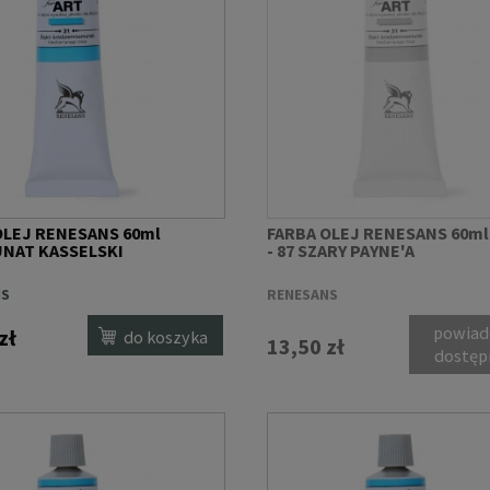
OLEJ RENESANS 60ml
FARBA OLEJ RENESANS 60ml
RUNAT KASSELSKI
- 87 SZARY PAYNE'A
NS
RENESANS
powiad
zł
do koszyka
13,50 zł
dostęp