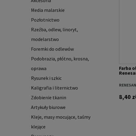
Akcesoria
Media malarskie
Pozłotnictwo
Rzeźba, odlew, linoryt,
modelarstwo
Foremki do odlewów
Podobrazia, płótno, krosna,
Farba ol
oprawa
Renesan
Rysunek i szkic
RENESA
Kaligrafia i liternictwo
8,40 z
Zdobienie tkanin
Artykuły biurowe
Kleje, masy mocujące, taśmy
klejące