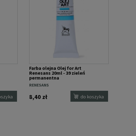
Farba olejna Olej for Art
Renesans 20ml - 39 zieleń
permanentna
RENESANS
8,40 zł
oszyka
do koszyka