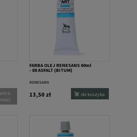
FARBA OLEJ RENESANS 60ml
- 88 ASFALT (BITUM)
RENESANS
om o
13,50 zł
do koszyka
ności