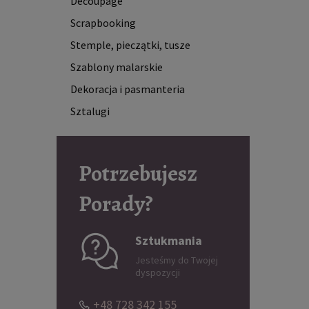
Decoupage
Scrapbooking
Stemple, pieczątki, tusze
Szablony malarskie
Dekoracja i pasmanteria
Sztalugi
Potrzebujesz
Porady?
Sztukmania
Jesteśmy do Twojej
dyspozycji
+48 728 342 155