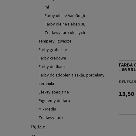
ml
Farby olejne Van Gogh
Farby olejne Pebeo XL
Zestawy farb olejnych
Tempery i gwasze
Farby graficzne
Farby kredowe
FARBA 
Farby do tkanin
- 86 B
Farby do zdobienia szkła, porcelany,
RENESA
ceramiki
Efekty specjalne
13,50 
Pigmenty do farb
Mix Media
Zestawy farb
Pędzle