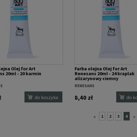
ejna Olej for Art
Farba olejna Olej for Art
s 20ml - 20 karmin
Renesans 20ml - 24 kraplak
alizarynowy ciemny
NS
RENESANS
ł
8,40 zł
do koszyka
do k
1
2
3
4
«
»