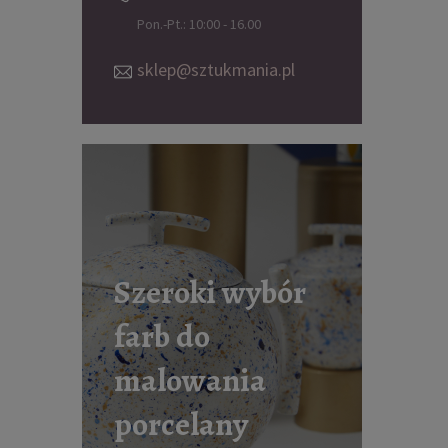
Pon.-Pt.: 10:00 - 16.00
sklep@sztukmania.pl
Szeroki wybór
farb do
malowania
porcelany