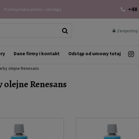
+48
Profesjonalna pomoc i obsługa
Zarejestruj 
ery
Dane firmy i kontakt
Odstąp od umowy tutaj
arby olejne Renesans
y olejne Renesans