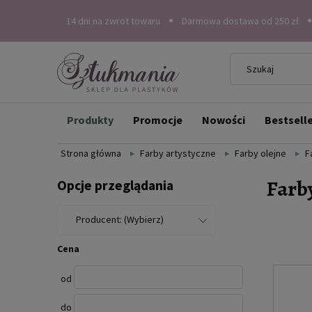
14 dni na zwrot towaru
Darmowa dostawa od 250 zł
Produkty
Promocje
Nowości
Bestsell
Strona główna
Farby artystyczne
Farby olejne
F
Farb
Opcje przeglądania
Producent: (Wybierz)
Cena
od
do