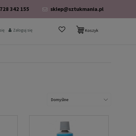
 728 342 155
sklep@sztukmania.pl
się
Zaloguj się
Koszyk