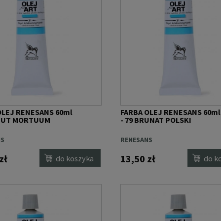
OLEJ RENESANS 60ml
FARBA OLEJ RENESANS 60ml
APUT MORTUUM
- 79 BRUNAT POLSKI
NS
RENESANS
zł
13,50 zł
do koszyka
do k